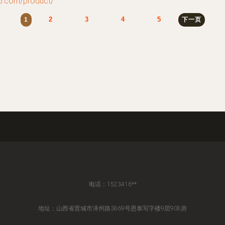
com/product/
2
3
4
5
1
下一页
电话：1523416**
地址：山西省晋城市泽州路3869号恩泰写字楼9层908房