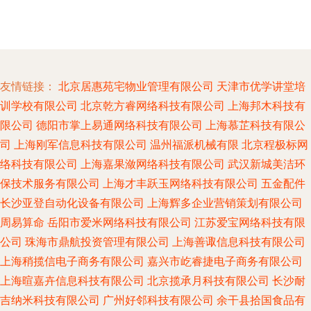
友情链接：
北京居惠苑宅物业管理有限公司
天津市优学讲堂培
训学校有限公司
北京乾方睿网络科技有限公司
上海邦木科技有
限公司
德阳市掌上易通网络科技有限公司
上海慕芷科技有限公
司
上海刚军信息科技有限公司
温州福派机械有限
北京程极标网
络科技有限公司
上海嘉果潋网络科技有限公司
武汉新城美洁环
保技术服务有限公司
上海才丰跃玉网络科技有限公司
五金配件
长沙亚登自动化设备有限公司
上海辉多企业营销策划有限公司
周易算命
岳阳市爱米网络科技有限公司
江苏爱宝网络科技有限
公司
珠海市鼎航投资管理有限公司
上海善诹信息科技有限公司
上海稍揽信电子商务有限公司
嘉兴市屹睿捷电子商务有限公司
上海暄嘉卉信息科技有限公司
北京揽承月科技有限公司
长沙耐
吉纳米科技有限公司
广州好邻科技有限公司
余干县拾国食品有