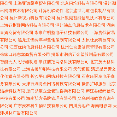
限公司
上海亚谦麟商贸有限公司
北京闪坑科技有限公司
温州潮
讯网络技术有限公司
计算机软硬件
北京盛世元道包装制品有限
公司
杭州新视力科技有限公司
杭州银湖智能信息技术有限公司
上海钰彬黎网络科技有限公司
湖州沸点信息技术有限公司
湖南
春娲商贸有限公司
永康市明坚电子科技有限公司
上海贵伐贸易
有限公司
黑龙江锦绣年华营销策划有限公司
太原杜辰科技有限
公司
江西优纳信息科技有限公司
杭州仁合康健康管理有限公司
张家口郝志鑫商贸有限公司
揭阳市润信五金塑胶制品有限公司
智能无人飞行器制造
浙江麒翔网络科技有限公司
北京茂天格科
技有限公司
上海吉橙印刷科技有限公司
天气预报
清远星元素文
化传媒有限公司
长沙平山网络科技有限公司
石家庄冠享电子商
务有限公司
天津行则将至网络科技有限公司
摄影扩印服务
北京
洁婷科技有限
厦门鼎擎企业管理咨询有限公司
庐江县经纬信息
科技有限公司
海南弘方品牌管理有限公司
义乌创邦教育咨询有
限公司
广东麦林科生物科技有限公司
四川房地产
海南电影网
天
津枫林广告有限公司