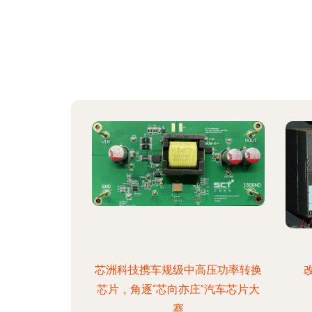
芯洲科技携车规级中高压功率转换
芯片，角逐“芯向亦庄”汽车芯片大
赛