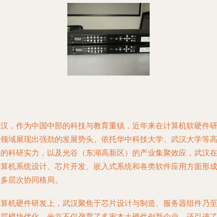
武汉，作为中国中部的科技与教育重镇，近年来在计算机软硬件
发领域展现出强劲的发展势头。依托华中科技大学、武汉大学等
校的科研实力，以及光谷（东湖高新区）的产业集聚效应，武汉
计算机系统设计、芯片开发、嵌入式系统和各类软件应用方面形
了多层次协同格局。
计算机硬件研发上，武汉聚焦于芯片设计与制造、服务器组件乃
底层模块优化。光谷不仅孕育了多家本土硬件创新企业，还引进