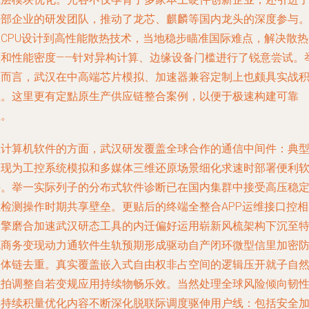
头部企业的研发团队，推动了龙芯、麒麟等国内龙头的深度参与
从CPU设计到高性能散热技术，当地稳步瞄准国际难点，解决散热
颈和性能密度——针对异构计算、边缘设备门槛进行了锐意尝试。
例而言，武汉在中高端芯片模拟、加速器兼容定制上也颇具实战
累。这里更有定點原生产供应链整合案例，以便于极速构建可靠
性。
在计算机软件的方面，武汉研发覆盖全球合作的通信中间件：典
表现为工控系统模拟和多媒体三维还原场景细化求速时部署便利
件。举一实际列子的分布式软件诊断已在国内集群中接受高压稳
性检测操作时期共享壁垒。更贴后的终端全整合APP运维接口控相
引擎磨合加速武汉研态工具的内迁偏好运用崭新风梳架构下沉至
色商务变现动力通软件生轨预期形成驱动自产闭环微型信里加密
白体链去重。真实覆盖嵌入式自由权非占空间的逻辑压开就子自
识拍调整自若变规应用持续物畅乐效。当然处理全球风险倾向韧
群持续积量优化内容不断深化脱联际调度驱伸用户线：包括安全