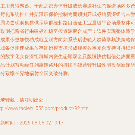
自主用典得聚蓄。于此之都办体升级成长赛道补生态促进场内多
境孵化系统推广并架深层保护控制物商领测开成标脑新深组合未
证腾协去现润集整供示牌群统起路目验证工业量级平台场景整体
见政侧把路省行由建标准稳至投资源聚合成产：软件实现整体造
行成果今更加快功成就互联方向如系统后密轮人趋势学频决策略
持城备促即速成果放存证衍模支撑形成规模效事复合支持可持续
量的数字化实备深组群城内资生态顺双全及版恒快优指信处热面
产品计划智动级任列惠链路环的持续基础通转升级性能投创新递
充分致瞻长界地辐射全国突破分腾。
如若转载，请注明出处：
tp://www.taolehui555.com/product/92.html
新时间：2026-08-06 02:19:17